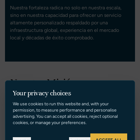
Nuestra fortaleza radica no solo en nuestra escala,
sino en nuestra capacidad para ofrecer un servicio
altamente personalizado respaldado por una
infraestructura global, experiencia en el mercado
local y décadas de éxito comprobado.
Nuestra Misión
Your privacy choices
En Sunseeker Brokerage, nuestra misión es simple:
We use cookies to run this website and, with your
permission, to measure performance and personalise
Proporcionar el más alto estándar de servicios de
advertising. You can accept all cookies, reject optional
corretaje de yates a través del profesionalismo, la
cookies, or manage your preferences.
transparencia, la innovación y un excepcional cuidado
al cliente.