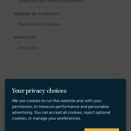
NÚMERO DE CONTACTO
DIRECCIÓN
Your privacy choices
We use cookies to run this website and, with your
Tenga en cuenta que cualquier valoración
permission, to measure performance and personalise
proporcionada por Sunseeker London Group es solo una
advertising. You can accept all cookies, reject optional
estimación (aplicando nuestro cuidado y criterio
cookies, or manage your preferences.
razonables), con o sin visita/inspección de la
embarcación, y es totalmente subjetiva en función de