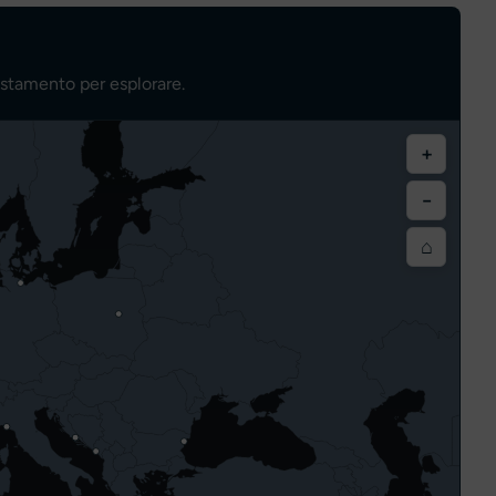
ostamento per esplorare.
+
−
⌂