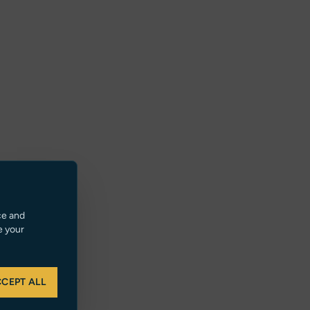
ce and
e your
CEPT ALL