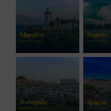
Marocco
Nigeria
Portogallo
Spagna