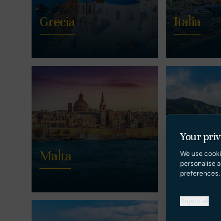
Grecia
Italia
Your pri
Malta
Monaco
We use cooki
personalise a
preferences.
Reject all