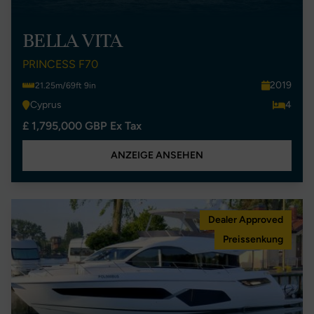
BELLA VITA
PRINCESS F70
2019
21.25m/69ft 9in
Cyprus
4
£ 1,795,000 GBP Ex Tax
ANZEIGE ANSEHEN
Dealer Approved
Preissenkung