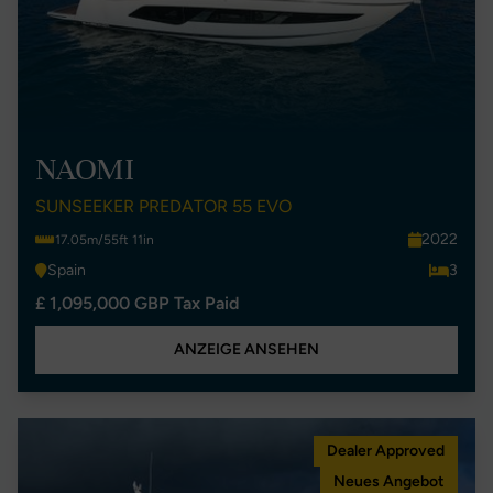
NAOMI
SUNSEEKER PREDATOR 55 EVO
2022
17.05m/55ft 11in
Spain
3
£ 1,095,000 GBP Tax Paid
ANZEIGE ANSEHEN
Dealer Approved
Neues Angebot