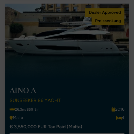
Dealer Approved
Preissenkung
AINO A
SUNSEEKER 86 YACHT
2016
26.3m/86ft 3in
Malta
4
€ 3,550,000 EUR Tax Paid (Malta)