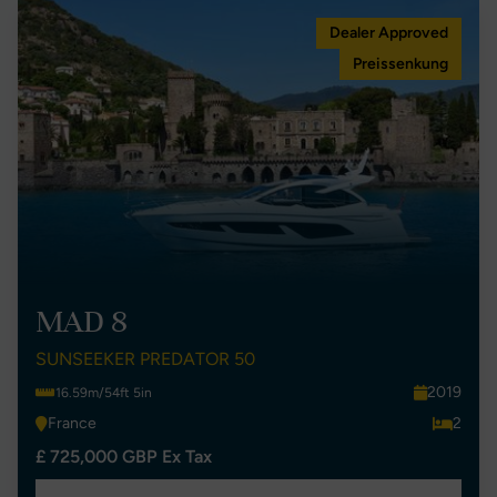
Dealer Approved
Preissenkung
MAD 8
SUNSEEKER PREDATOR 50
2019
16.59m/54ft 5in
France
2
£ 725,000 GBP Ex Tax