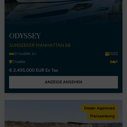
ODYSSEY
SUNSEEKER MANHATTAN 68
2022
21.1m/69ft 3in
Croatia
4
€ 2,495,000 EUR Ex Tax
ANZEIGE ANSEHEN
Dealer Approved
Preissenkung