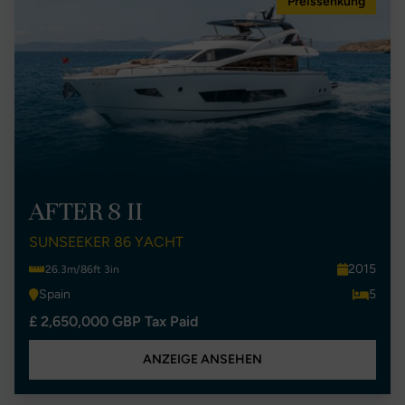
Preissenkung
AFTER 8 II
SUNSEEKER 86 YACHT
2015
26.3m/86ft 3in
Spain
5
£ 2,650,000 GBP Tax Paid
ANZEIGE ANSEHEN