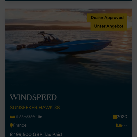
Dealer Approved
Unter Angebot
WINDSPEED
SUNSEEKER HAWK 38
2020
11.85m/38ft 11in
France
---
£ 199,500 GBP Tax Paid