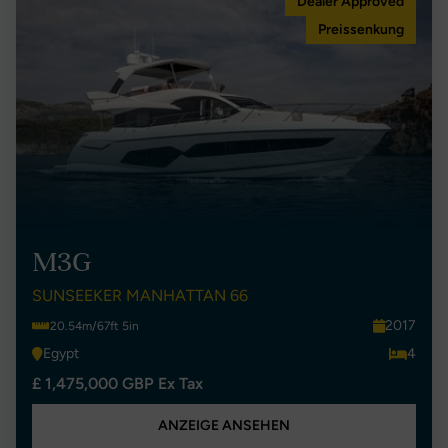
Dealer Approved
Preissenkung
M3G
SUNSEEKER MANHATTAN 66
2017
20.54m/67ft 5in
Egypt
4
£ 1,475,000 GBP Ex Tax
ANZEIGE ANSEHEN