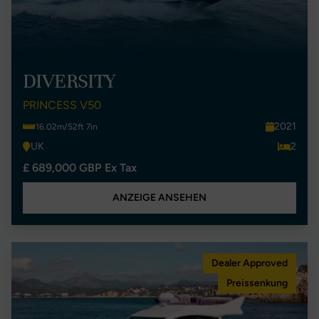
DIVERSITY
PRINCESS V50
2021
16.02m/52ft 7in
UK
2
£ 689,000 GBP Ex Tax
ANZEIGE ANSEHEN
Dealer Approved
Preissenkung