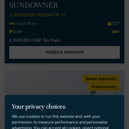
SUNDOWNER
SUNSEEKER PREDATOR 57
2017
17.6m/57ft 9in
Spain
3
£ 849,000 GBP Tax Paid
ANZEIGE ANSEHEN
Dealer Approved
Preissenkung
Your privacy choices
We use cookies to run this website and, with your
permission, to measure performance and personalise
advertising. You can accept all cookies, reject optional