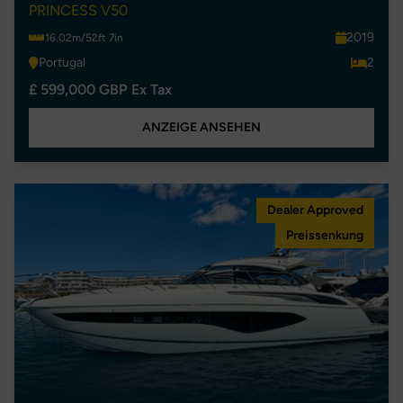
PRINCESS V50
2019
16.02m/52ft 7in
Portugal
2
£ 599,000 GBP Ex Tax
ANZEIGE ANSEHEN
Dealer Approved
Preissenkung